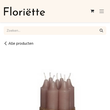
Overslaan naar inhoud
Alle producten