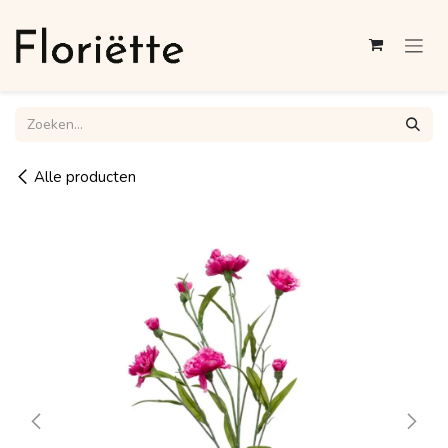
Overslaan naar inhoud
Alle producten