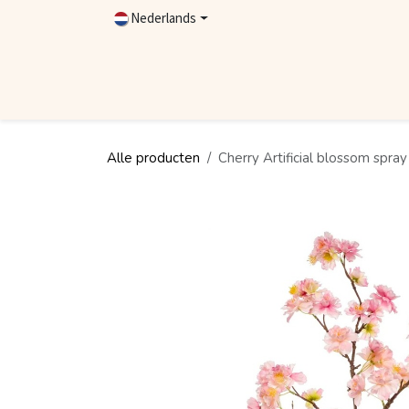
Overslaan naar inhoud
Nederlands
Home
Shop
Contact
Dealer worden
Alle producten
Cherry Artificial blossom spray