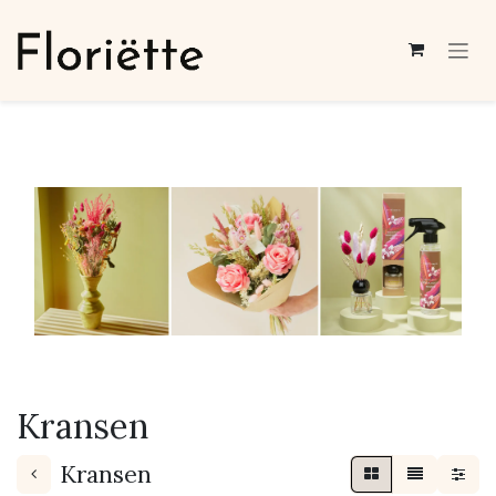
Overslaan naar inhoud
Kransen
Kransen