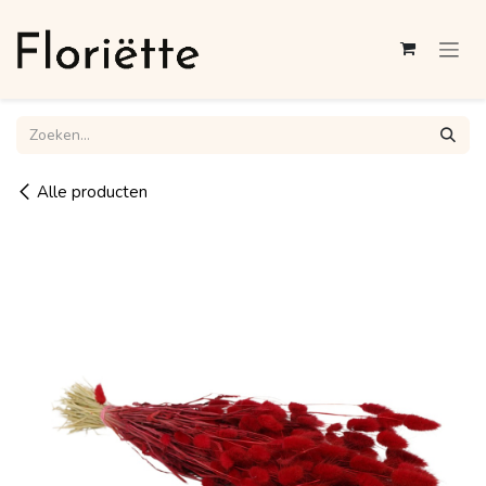
Overslaan naar inhoud
Alle producten