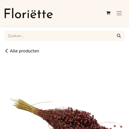
Overslaan naar inhoud
Alle producten