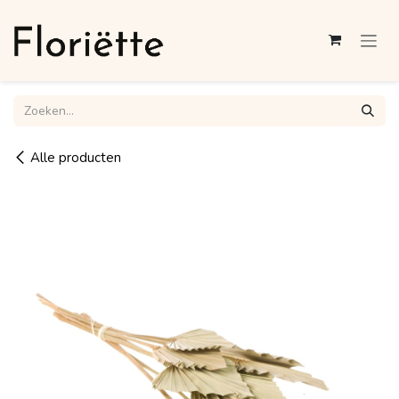
Overslaan naar inhoud
Alle producten