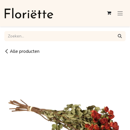
Overslaan naar inhoud
Alle producten