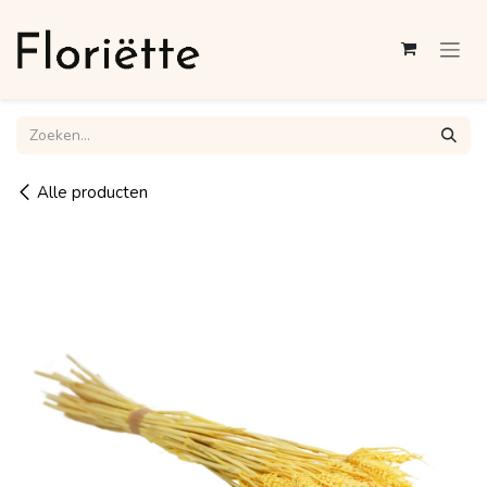
Overslaan naar inhoud
Alle producten