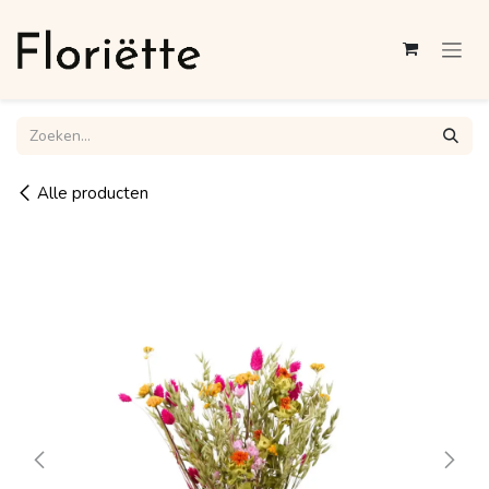
Overslaan naar inhoud
Alle producten