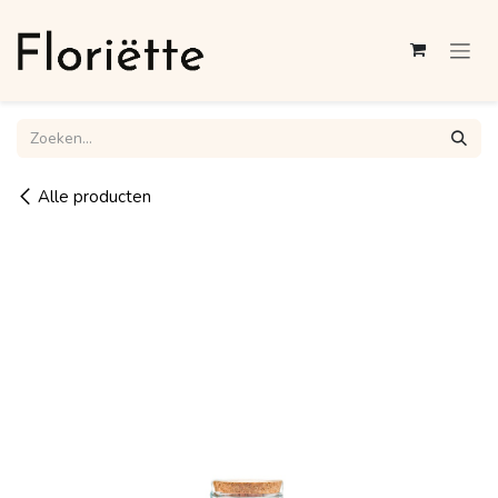
Overslaan naar inhoud
Alle producten