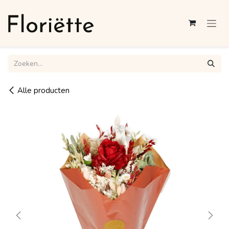
Overslaan naar inhoud
Alle producten