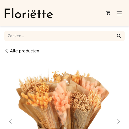
Overslaan naar inhoud
Alle producten