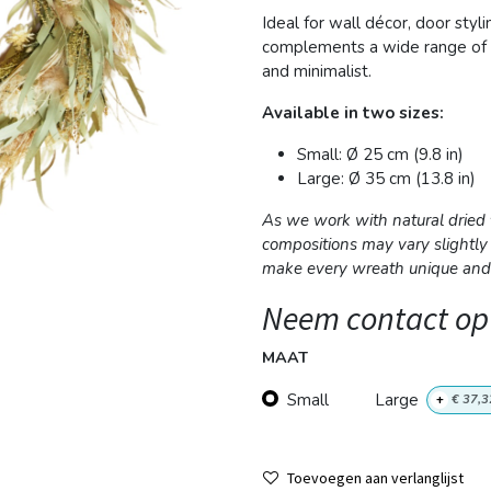
Ideal for wall décor, door styli
complements a wide range of in
and minimalist.
Available in two sizes:
Small: Ø 25 cm (9.8 in)
Large: Ø 35 cm (13.8 in)
As we work with natural dried f
compositions may vary slightly
make every wreath unique and 
Neem contact op
MAAT
Small
Large
+
€
37,3
Toevoegen aan verlanglijst