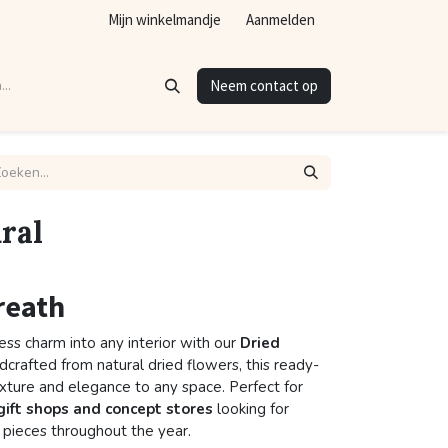
Mijn winkelmandje
Aanmelden
Neem contact op
ral
reath
ess charm into any interior with our
Dried
ndcrafted from natural dried flowers, this ready-
ture and elegance to any space. Perfect for
 gift shops and concept stores
looking for
e pieces throughout the year.