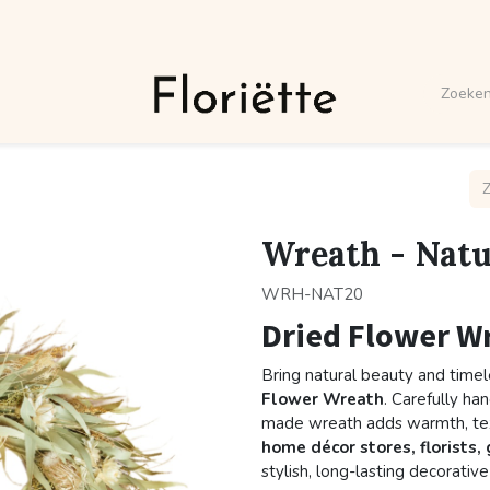
Wreath - Natu
WRH-NAT20
Dried Flower W
Bring natural beauty and timel
Flower Wreath
. Carefully ha
made wreath adds warmth, tex
home décor stores, florists,
stylish, long-lasting decorativ