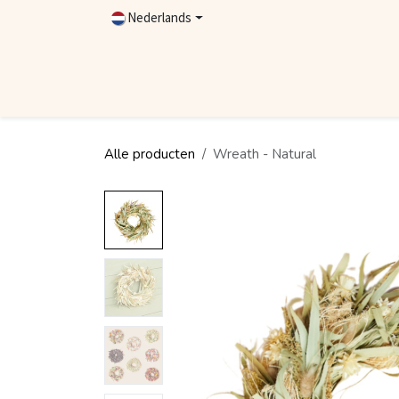
Overslaan naar inhoud
Nederlands
Home
Shop
Contact
Dealer worden
Alle producten
Wreath - Natural